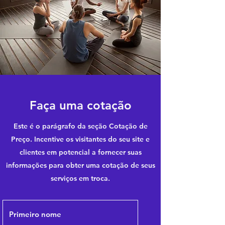
Faça uma cotação
Este é o parágrafo da seção Cotação de
Preço. Incentive os visitantes do seu site e
clientes em potencial a fornecer suas
informações para obter uma cotação de seus
serviços em troca.