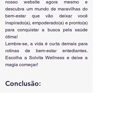
nosso website agora mesmo e 
descubra um mundo de maravilhas do 
bem-estar que vão deixar você 
inspirado(a), empoderado(a) e pronto(a) 
para conquistar a busca pela saúde 
ótima!
Lembre-se, a vida é curta demais para 
rotinas de bem-estar entediantes. 
Escolha a Solvita Wellness e deixe a 
magia começar!
Conclusão:
Parabéns, bravo(a) aventureiro(a)! Você 
acabou de desvendar os segredos da 
Solvita Wellness, onde o bem-estar é 
uma aventura épica repleta de risadas, 
ideias não convencionais e um toque 